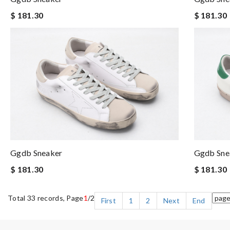
$ 181.30
$ 181.30
Ggdb Sneaker
Ggdb Sne
$ 181.30
$ 181.30
Total 33 records, Page
1
/2
First
1
2
Next
End