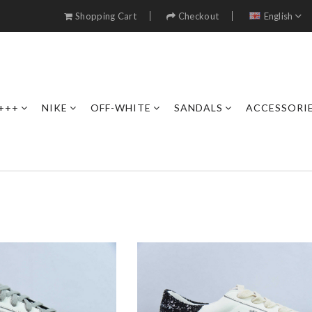
Shopping Cart
Checkout
English
+++
NIKE
OFF-WHITE
SANDALS
ACCESSORI