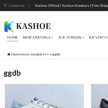
Kashoe Official | Kashoe Sneakers | Free Ship
Contact us
HOME
NEW ARRIVALS
AIR JORDAN
BA*LEN*C
Home
›
more sneakers+++
›
ggdb
ggdb