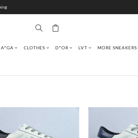
ping
IA*GA
CLOTHES
D*OR
LVT
MORE SNEAKERS